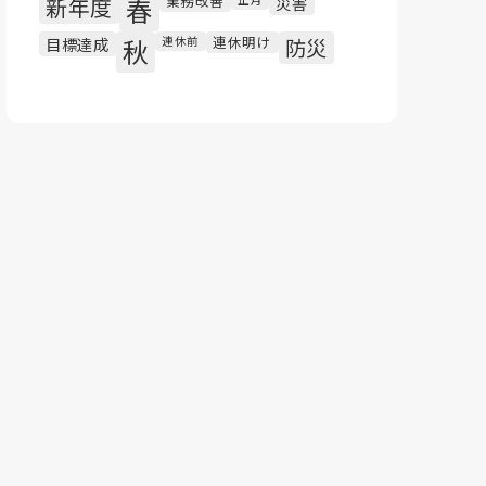
業務改善
新年度
春
災害
連休明け
目標達成
秋
連休前
防災