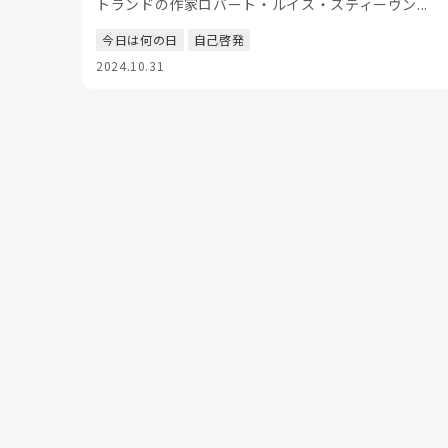
トランドの作家ロバート・ルイス・スティーヴン...
今日は何の日
自己啓発
2024.10.31