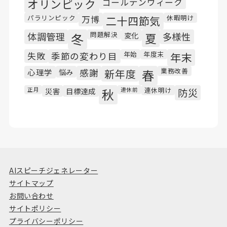
オリンピック
ゴールデンウィーク
パラリンピック
休暇明け
万博
二十四節気
問題解決
体調管理
冬
変化
夏
多様性
年始
年度末
失敗
季節の変わり目
年末
業務改善
心理学
悩み
感謝
新年度
春
連休明け
正月
災害
目標達成
秋
連休前
防災
AIスピーチジェネレーター
サイトマップ
お問い合わせ
サイトポリシー
プライバシーポリシー