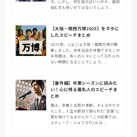
す。しかし、何を話せばいいのか、毎回
悩む方も多いのではないでしょう...
【大阪・関西万博2025】をネタに
したスピーチまとめ
2025年、いよいよ大阪・関西万博が開
幕しました。​未来社会を体験できるこの
半年間は、多くの人々にとって忘れられ
ない時間となることでしょう。​...
【番外編】卒業シーズンに読みた
い！心に残る著名人のスピーチま
とめ
春は、卒業と出発の季節。そんな今だか
らこそ、人生の節目で語られた“言葉”に
耳を傾けてみませんか？この記事では、
スティーブ・ジョブズやJ.K.ロ...