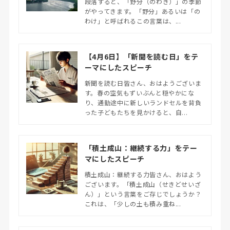
段落すると、「野分（のわき）」の季節
がやってきます。「野分」あるいは「の
わけ」と呼ばれるこの言葉は、...
【4月6日】「新聞を読む日」をテ
ーマにしたスピーチ
新聞を読む日皆さん、おはようございま
す。春の空気もずいぶんと穏やかにな
り、通勤途中に新しいランドセルを背負
った子どもたちを見かけると、自...
「積土成山：継続する力」をテー
マにしたスピーチ
積土成山：継続する力皆さん、おはよう
ございます。「積土成山（せきどせいざ
ん）」という言葉をご存じでしょうか？
これは、「少しの土も積み重ね...