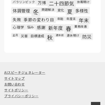
パラリンピック
休暇明け
万博
二十四節気
問題解決
体調管理
冬
変化
夏
多様性
年始
年度末
失敗
季節の変わり目
年末
業務改善
心理学
悩み
感謝
新年度
春
連休明け
正月
災害
目標達成
秋
連休前
防災
AIスピーチジェネレーター
サイトマップ
お問い合わせ
サイトポリシー
プライバシーポリシー