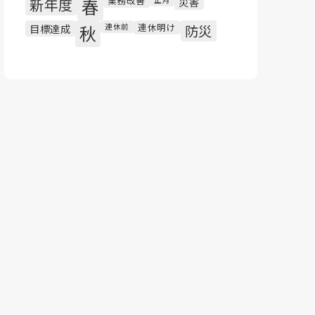
業務改善
新年度
春
災害
連休明け
目標達成
秋
連休前
防災