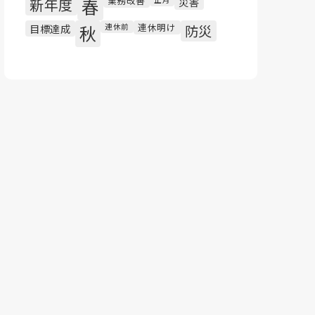
業務改善
新年度
春
災害
連休明け
目標達成
秋
連休前
防災