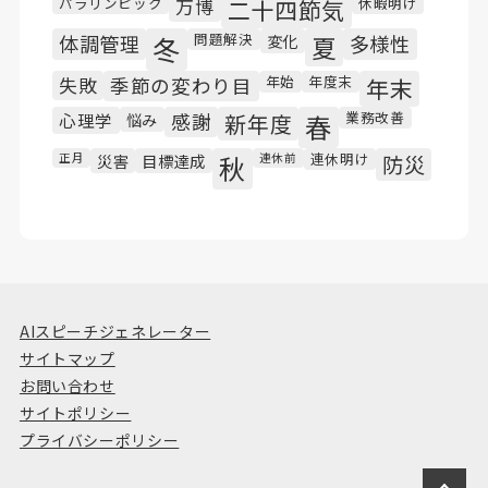
パラリンピック
休暇明け
万博
二十四節気
問題解決
体調管理
冬
変化
夏
多様性
年始
年度末
失敗
季節の変わり目
年末
業務改善
心理学
悩み
感謝
新年度
春
連休明け
正月
災害
目標達成
秋
連休前
防災
AIスピーチジェネレーター
サイトマップ
お問い合わせ
サイトポリシー
プライバシーポリシー