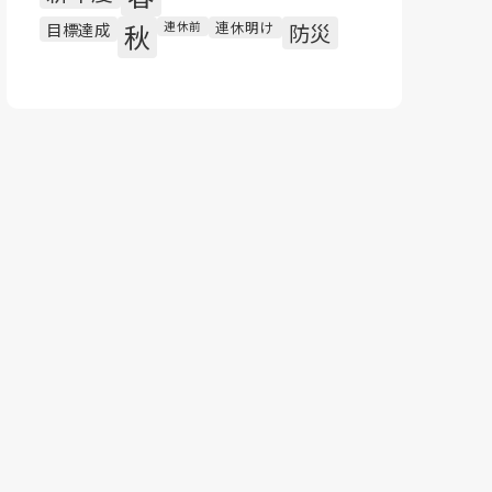
連休明け
目標達成
秋
連休前
防災