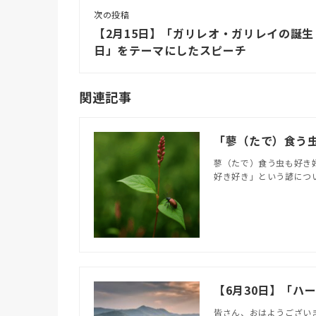
次の投稿
【2月15日】「ガリレオ・ガリレイの誕生
日」をテーマにしたスピーチ
関連記事
「蓼（たで）食う
蓼（たで）食う虫も好き
好き好き」という諺につい
【6月30日】「ハ
皆さん、おはようござい