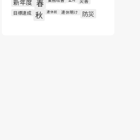
業務改善
新年度
春
災害
連休明け
目標達成
秋
連休前
防災