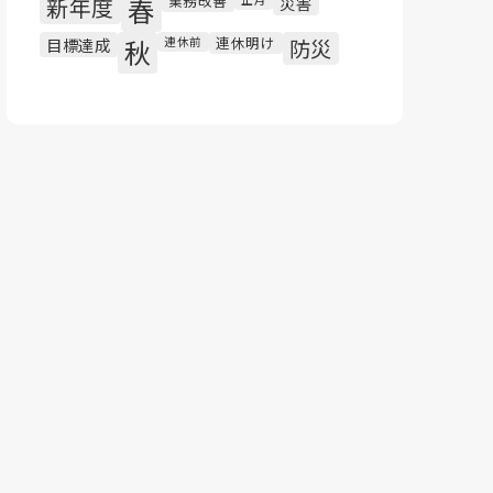
業務改善
新年度
春
災害
連休明け
目標達成
秋
連休前
防災