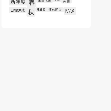
業務改善
新年度
春
災害
連休明け
目標達成
秋
連休前
防災